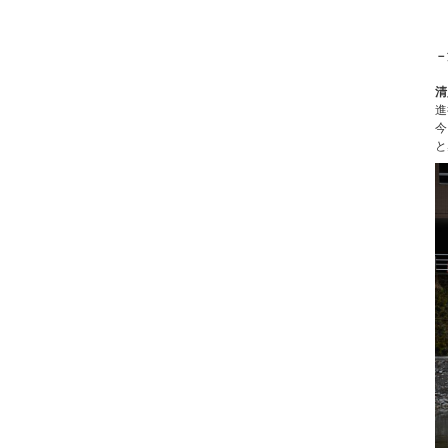
－
清
進
今
と