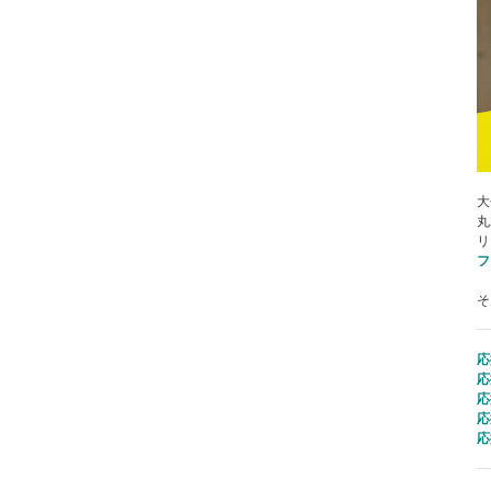
大
丸
リ
フ
そ
応
応
応
応
応