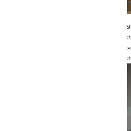
－
湯
清
大
清