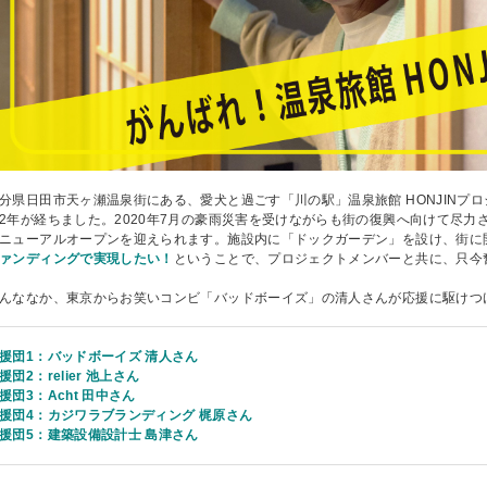
分県日田市天ヶ瀬温泉街にある、愛犬と過ごす「川の駅」温泉旅館 HONJINプ
2年が経ちました。2020年7月の豪雨災害を受けながらも街の復興へ向けて尽力
ニューアルオープンを迎えられます。施設内に「ドックガーデン」を設け、街に
ァンディングで実現したい！
ということで、プロジェクトメンバーと共に、只今
んななか、東京からお笑いコンビ「バッドボーイズ」の清人さんが応援に駆けつ
援団1：バッドボーイズ 清人さん
援団2：relier 池上さん
援団3：Acht 田中さん
援団4：カジワラブランディング 梶原さん
援団5：建築設備設計士 島津さん