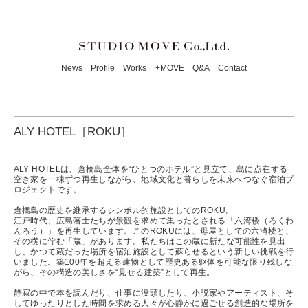
News
Profile
Works
+MOVE
Q&A
Contact
ALY HOTEL［ROKU］
ALY HOTELは、倉橋島全体を“ひとつのホテル”と見立て、島に点在する
空き家を一棟ずつ再生しながら、地域文化と暮らしを未来へつなぐ宿泊プ
ロジェクトです。
倉橋島の歴史を継承するシンボル的施設としてのROKU。
江戸時代、広島藩士たちが景観を求めて集ったとされる「六湾楼（ろくわ
んろう）」を再生しています。このROKUには、母屋としての六湾楼と、
その横に佇む「蔵」があります。私たちはこの蔵に新たな可能性を見出
し、かつて蔵だった場所を宿泊施設として蘇らせるという新しい挑戦を行
いました。築100年を超える建物として歴史ある躯体を可能な限り残しな
がら、その構造の美しさを“見せる建築”として再生。
静寂の中で本を読んだり、仕事に没頭したり、小説家やアーティスト、そ
してゆったりとした時間を求める人々が心静かに過ごせる創造的な場所を