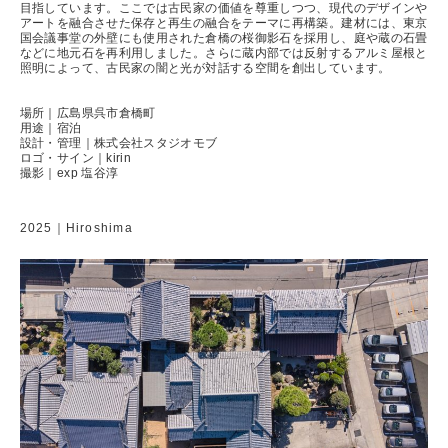
目指しています。ここでは古民家の価値を尊重しつつ、現代のデザインや
アートを融合させた保存と再生の融合をテーマに再構築。建材には、東京
国会議事堂の外壁にも使用された倉橋の桜御影石を採用し、庭や蔵の石畳
などに地元石を再利用しました。さらに蔵内部では反射するアルミ屋根と
照明によって、古民家の闇と光が対話する空間を創出しています。
場所｜広島県呉市倉橋町
用途｜宿泊
設計・管理｜株式会社スタジオモブ
ロゴ・サイン｜kirin
撮影｜exp 塩谷淳
2025｜Hiroshima