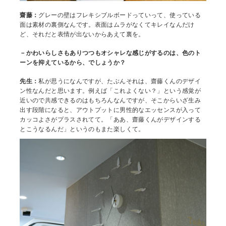
齋藤：
グレーの壁はフレキシブルボードっていって、使っている
面は素材の裏側なんです。表面はムラがなくてキレイなんだけ
ど、それだと表情が出ないからあえて裏を。
－かわいらしさもありつつもオシャレな感じがするのは、色のト
ーンを抑えているから、でしょうか？
先生：
私が思うになんですが、たぶんそれは、齋藤くんのデザイ
ン性なんだと思います。例えば「これよくない？」という感覚が
近いので共感できるのはもちろんなんですが、そこからいざ生み
出す段階になると、アウトプットに男性的なエッセンスが入って
カッコよさがプラスされてて。「ああ、齋藤くんがデザインする
とこうなるんだ」というのもまた楽しくて。