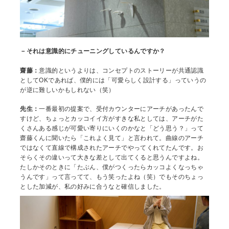
－それは意識的にチューニングしているんですか？
齋藤：
意識的というよりは、コンセプトのストーリーが共通認識
としてOKであれば、僕的には「可愛らしく設計する」っていうの
が逆に難しいかもしれない（笑）
先生：
一番最初の提案で、受付カウンターにアーチがあったんで
すけど、ちょっとカッコイイ方がすきな私としては、アーチがた
くさんある感じが可愛い寄りにいくのかなと「どう思う？」って
齋藤くんに聞いたら「これよく見て」と言われて。曲線のアーチ
ではなくて直線で構成されたアーチでやってくれてたんです。お
そらくその違いって大きな差として出てくると思うんですよね。
たしかそのときに「たぶん、僕がつくったらカッコよくなっちゃ
うんです」って言ってて、もう笑ったよね（笑）でもそのちょっ
とした加減が、私の好みに合うなと確信しました。