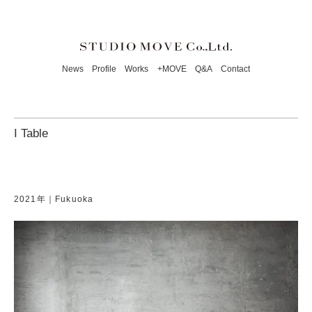
News
Profile
Works
+MOVE
Q&A
Contact
I Table
2021年｜Fukuoka