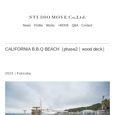
News
Profile
Works
+MOVE
Q&A
Contact
CALIFORNIA B.B.Q BEACH［phase2｜wood deck］
2023｜Fukuoka