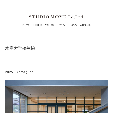
News
Profile
Works
+MOVE
Q&A
Contact
水産大学校生協
2025｜Yamaguchi