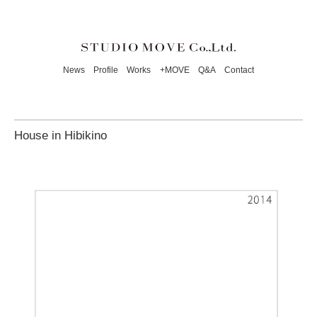
News
Profile
Works
+MOVE
Q&A
Contact
House in Hibikino