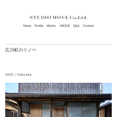
News
Profile
Works
+MOVE
Q&A
Contact
広川町のリノベ
2025｜Fukuoka