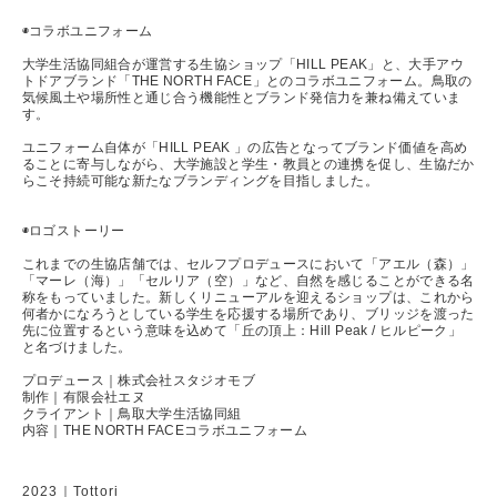
◉コラボユニフォーム
大学生活協同組合が運営する生協ショップ「HILL PEAK」と、大手アウ
トドアブランド「THE NORTH FACE」とのコラボユニフォーム。鳥取の
気候風土や場所性と通じ合う機能性とブランド発信力を兼ね備えていま
す。
ユニフォーム自体が「HILL PEAK 」の広告となってブランド価値を高め
ることに寄与しながら、大学施設と学生・教員との連携を促し、生協だか
らこそ持続可能な新たなブランディングを目指しました。
◉ロゴストーリー
これまでの生協店舗では、セルフプロデュースにおいて「アエル（森）」
「マーレ（海）」「セルリア（空）」など、自然を感じることができる名
称をもっていました。新しくリニューアルを迎えるショップは、これから
何者かになろうとしている学生を応援する場所であり、ブリッジを渡った
先に位置するという意味を込めて「丘の頂上：Hill Peak / ヒルピーク」
と名づけました。
プロデュース｜株式会社スタジオモブ
制作｜有限会社エヌ
クライアント｜鳥取大学生活協同組
内容｜THE NORTH FACEコラボユニフォーム
2023｜Tottori