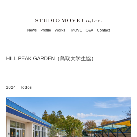
News
Profile
Works
+MOVE
Q&A
Contact
HILL PEAK GARDEN（鳥取大学生協）
2024｜Tottori