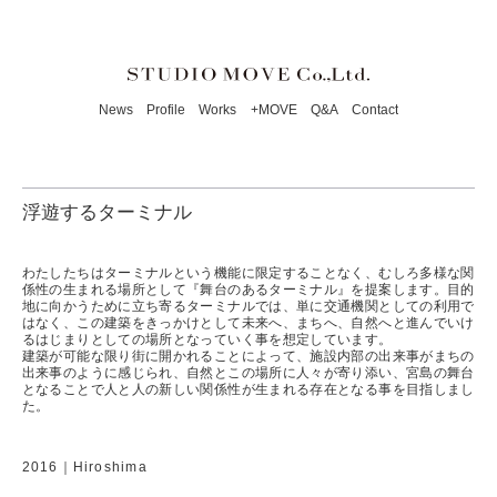
News
Profile
Works
+MOVE
Q&A
Contact
浮遊するターミナル
わたしたちはターミナルという機能に限定することなく、むしろ多様な関
係性の生まれる場所として『舞台のあるターミナル』を提案します。目的
地に向かうために立ち寄るターミナルでは、単に交通機関としての利用で
はなく、この建築をきっかけとして未来へ、まちへ、自然へと進んでいけ
るはじまりとしての場所となっていく事を想定しています。
建築が可能な限り街に開かれることによって、施設内部の出来事がまちの
出来事のように感じられ、自然とこの場所に人々が寄り添い、宮島の舞台
となることで人と人の新しい関係性が生まれる存在となる事を目指しまし
た。
2016｜Hiroshima