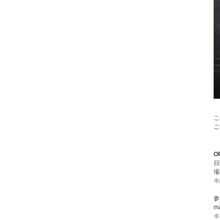
こ
ご
O
日
場
※
参
m
※