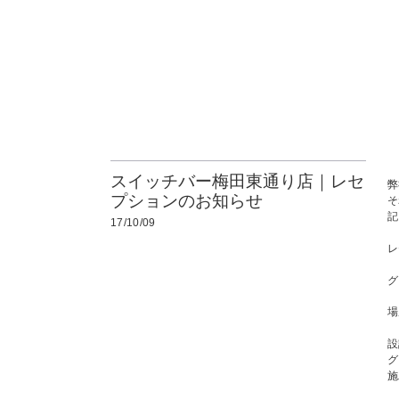
スイッチバー梅田東通り店｜レセ
弊
プションのお知らせ
そ
記
17/10/09
レ
グ
場
設
グ
施