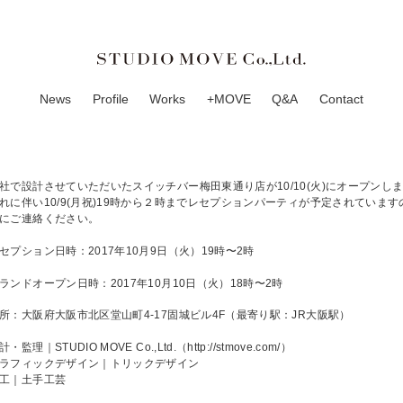
News
Profile
Works
+MOVE
Q&A
Contact
社で設計させていただいたスイッチバー梅田東通り店が10/10(火)にオープンし
れに伴い10/9(月祝)19時から２時までレセプションパーティが予定されていま
にご連絡ください。
セプション日時：2017年10月9日（火）19時〜2時
ランドオープン日時：2017年10月10日（火）18時〜2時
所：大阪府大阪市北区堂山町4-17固城ビル4F（最寄り駅：JR大阪駅）
計・監理｜STUDIO MOVE Co.,Ltd.（
http://stmove.com/
）
ラフィックデザイン｜トリックデザイン
工｜土手工芸