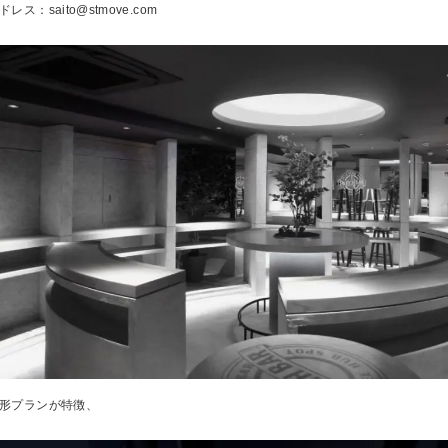
ドレス：saito@stmove.com
形プランが特徴、