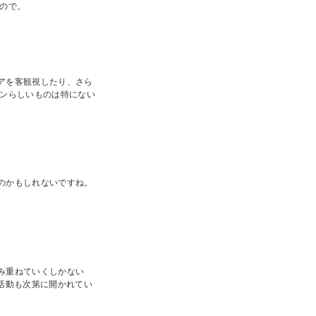
ので。
アを客観視したり、さら
ョンらしいものは特にない
のかもしれないですね。
み重ねていくしかない
活動も次第に開かれてい