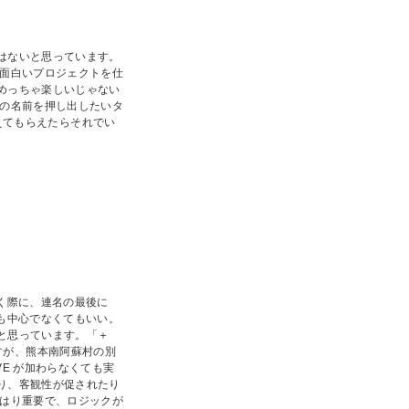
はないと思っています。
に面白いプロジェクトを仕
めっちゃ楽しいじゃない
分の名前を押し出したいタ
加えてもらえたらそれでい
く際に、連名の最後に
も中心でなくてもいい。
と思っています。「＋
のですが、熊本南阿蘇村の別
E が加わらなくても実
り、客観性が促されたり
やはり重要で、ロジックが