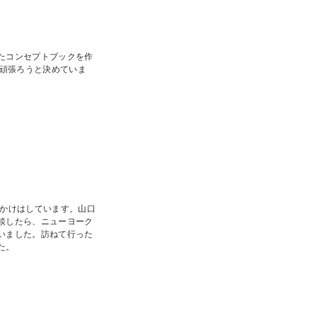
たコンセプトブックを作
に頑張ろうと決めていま
きかけはしています。山口
談したら、ニューヨーク
いました。訪ねて行った
た。