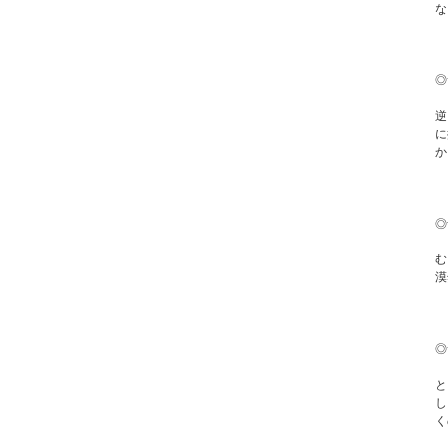
な
◎
逆
に
か
◎
む
漠
◎
と
し
く