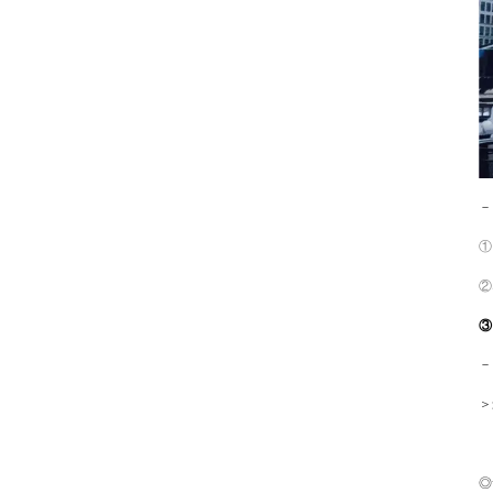
－
①
②
③
－
＞
◎