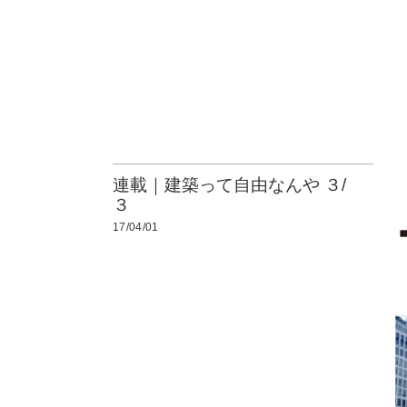
連載｜建築って自由なんや ３/
３
17/04/01