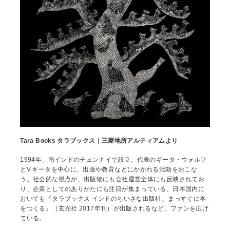
Tara Books タラブックス｜三菱地所アルティアムより
1994年、南インドのチェンナイで設立。代表のギータ・ウォルフ
とV.ギータを中心に、出版や教育などにかかわる活動をおこな
う。社会的な視点が、出版物にも会社運営全体にも反映されてお
り、企業としてのありかたにも注目が集まっている。日本国内に
おいても
『
タラブックス インドのちいさな出版社、まっすぐに本
をつくる
』
（
玄光社 2017年刊
）
が出版されるなど、ファンを広げ
ている。