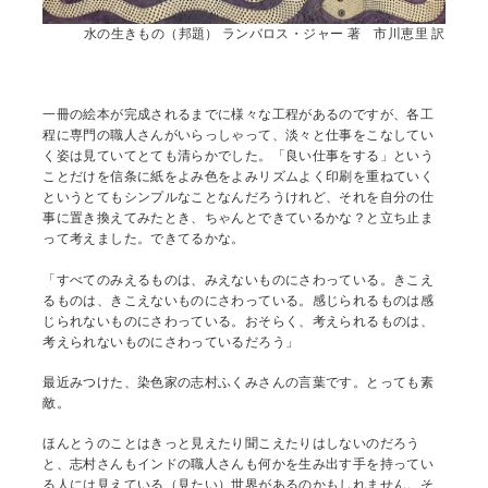
水の生きもの（邦題） ランバロス・ジャー 著 市川恵里 訳
一冊の絵本が完成されるまでに様々な工程があるのですが、各工
程に専門の職人さんがいらっしゃって、淡々と仕事をこなしてい
く姿は見ていてとても清らかでした。「良い仕事をする」という
ことだけを信条に紙をよみ色をよみリズムよく印刷を重ねていく
というとてもシンプルなことなんだろうけれど、それを自分の仕
事に置き換えてみたとき、ちゃんとできているかな？と立ち止ま
って考えました。できてるかな。
「すべてのみえるものは、みえないものにさわっている。きこえ
るものは、きこえないものにさわっている。感じられるものは感
じられないものにさわっている。おそらく、考えられるものは、
考えられないものにさわっているだろう」
最近みつけた、染色家の志村ふくみさんの言葉です。とっても素
敵。
ほんとうのことはきっと見えたり聞こえたりはしないのだろう
と、志村さんもインドの職人さんも何かを生み出す手を持ってい
る人には見えている（見たい）世界があるのかもしれません。そ