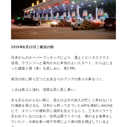
2019年8月13日｜南京の街
日本からのオーバーブッキングにより、運よくビジネスクラス、
送迎、ラウンジへと案内された幸先のよいスタート、からはじま
った建築と酒（食）を楽しみに、夜23時。
南京の街に降り立つとお決まりのアジアの香りが鼻をつく。
ごみは路上に溢れ、湿度は高く蒸し暑い。
右も左もわからない駅に、迎えのはずの友人が忙しく来れないと
の連絡を受けるも、日本から持ってきていたwifiを接続しwechat
にて、タクシーの運転手に場所を伝えてもらう。三大ボイラーと
言われているだけあり、住民は裸でうろつき、裸のまま食事をし
ていたり、火鍋を食べ発汗作用により体の熱を飛ばしているよ