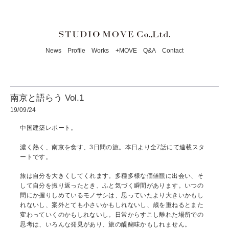
News
Profile
Works
+MOVE
Q&A
Contact
南京と語らう Vol.1
19/09/24
中国建築レポート。
濃く熱く、南京を食す、3日間の旅。本日より全7話にて連載スタ
ートです。
旅は自分を大きくしてくれます。多種多様な価値観に出会い、そ
して自分を振り返ったとき、ふと気づく瞬間があります。いつの
間にか握りしめているモノサシは、思っていたより大きいかもし
れないし、案外とても小さいかもしれないし、歳を重ねるとまた
変わっていくのかもしれないし。日常からすこし離れた場所での
思考は、いろんな発見があり、旅の醍醐味かもしれません。