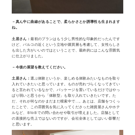
－真ん中に曲線があることで、柔らかさとか誘導性も生まれます
ね。
土居さん：
最初のプランはもう少し男性的な印象的だったんです
けど、パルコの近くという立地や購買層も考慮して、女性らしさ
も出した方がいいのではということで、最終的にはこんな雰囲気
に仕上がりました。
－今後の展望を教えてください。
土居さん：
選ぶ体験というか、楽しめる体験みたいなものを取り
入れていきたいと思っています。ものが売れづらくなってきてい
ると言われているなかで、パッケージを置いているだけではやっ
ぱり弱いと思うから「体験型」も取り入れていきたいです。た
だ、それが何なのかまだまだ模索中で…。あとは、店舗をつくっ
たことで、この雰囲気を気に入ってくださった雑貨屋さんやホテ
ルなど、ＢtoＢでの問い合わせや取引が増えました。店舗として
の直接的な売上ではないのですが、会社全体としてはいい影響だ
と思います。