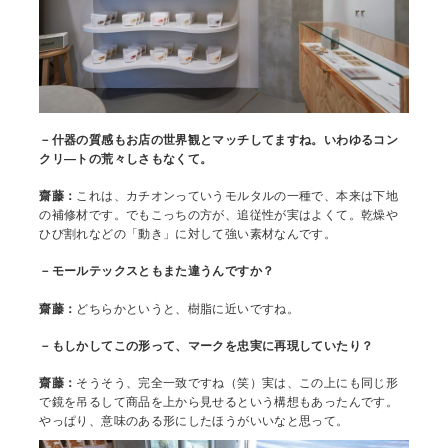
－什器の質感もお店の世界観とマッチしてますね。いわゆるコン
クリ―トの荒々しさもなくて。
齋藤：
これは、カチオンっていうモルタルの一種で、本来は下地
の補修材です。でもこっちの方が、追従性が実はよくて。乾燥や
ひび割れなどの「動き」に対して強い素材なんです。
－モールテックスともまた違うんですか？
齋藤：
どちらかというと、樹脂に近いですね。
－もしかしてこの形って、マークを忠実に再現していたり？
齋藤：
そうそう、完全一致ですね（笑）実は、この上にも同じ形
で鏡を吊るして商品を上から見せるという構想もあったんです。
やっぱり、意味のある形にしたほうがいいなと思って。