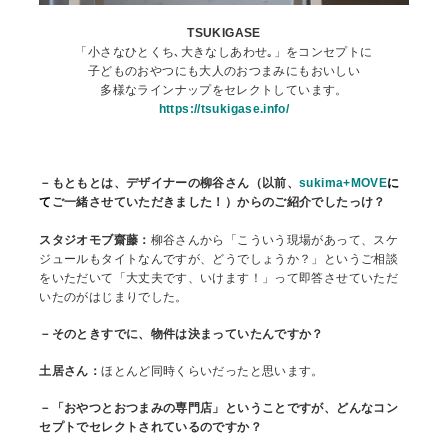
TSUKIGASE
「小さなひとくち､大きなしあわせ｡」をコンセプトに
子どものおやつにも大人のおつまみにもおいしい
多様なラインナップをセレクトしています。
https://tsukigase.info/
－もともとは、デザイナーの柳谷さん（以前、
sukima+MOVE
に
て
ご一緒させていただきました！）からのご紹介でしたっけ？
スタジオモブ齋藤：
柳谷さんから「こういう現場があって、スケ
ジュールもタイトなんですが、どうでしょうか？」というご相談
をいただいて「大丈夫です、いけます！」って即答させていただ
いたのがはじまりでした。
－そのときすでに、物件は決まっていたんですか？
土居さん：
ほとんど同時くらいだったと思います。
－「おやつとおつまみの専門店」ということですが、どんなコン
セプトでセレクトされているのですか？