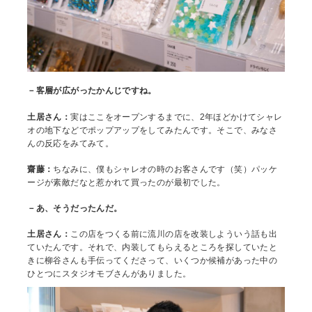
－客層が広がったかんじですね。
土居さん：
実はここをオープンするまでに、2年ほどかけてシャレ
オの地下などでポップアップをしてみたんです。そこで、みなさ
んの反応をみてみて。
齋藤：
ちなみに、僕もシャレオの時のお客さんです（笑）パッケ
ージが素敵だなと惹かれて買ったのが最初でした。
－あ、そうだったんだ。
土居さん：
この店をつくる前に流川の店を改装しよういう話も出
ていたんです。それで、内装してもらえるところを探していたと
きに柳谷さんも手伝ってくださって、いくつか候補があった中の
ひとつにスタジオモブさんがありました。