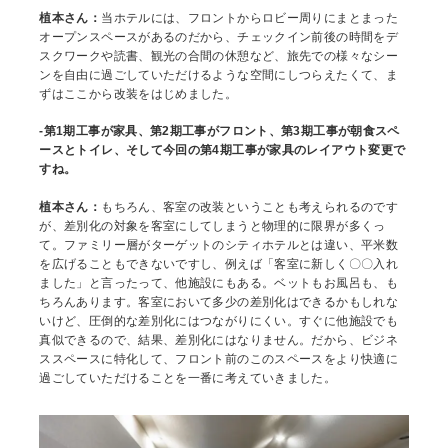
植本さん：
当ホテルには、フロントからロビー周りにまとまった
オープンスペースがあるのだから、チェックイン前後の時間をデ
スクワークや読書、観光の合間の休憩など、旅先での様々なシー
ンを自由に過ごしていただけるような空間にしつらえたくて、ま
ずはここから改装をはじめました。
-第1期工事が家具、第2期工事がフロント、第3期工事が朝食スペ
ースとトイレ、そして今回の第4期工事が家具のレイアウト変更で
すね。
植本さん：
もちろん、客室の改装ということも考えられるのです
が、差別化の対象を客室にしてしまうと物理的に限界が多くっ
て。ファミリー層がターゲットのシティホテルとは違い、平米数
を広げることもできないですし、例えば「客室に新しく〇〇入れ
ました」と言ったって、他施設にもある。ベットもお風呂も、も
ちろんあります。客室において多少の差別化はできるかもしれな
いけど、圧倒的な差別化にはつながりにくい。すぐに他施設でも
真似できるので、結果、差別化にはなりません。だから、ビジネ
ススペースに特化して、フロント前のこのスペースをより快適に
過ごしていただけることを一番に考えていきました。