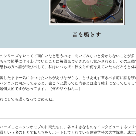
のシリーズをやってて面白いなと思うのは、聞いてみないと分からないことが多
ちらで勝手に作り上げていたことに毎回気づかされるし驚かされるし、その反動
思わぬ方へ話が飛び出して、私はいつも彼・彼女らの何を見ていたんだろうと体
奮したまま一気にぶつけたい欲がありながらも、とりあえず書き出す前に話を寝
パソコンに向かってみると、書こうと思ってた内容とは違う結末になってたりし
超個人的ですが思ってます。（何の話やねん…）
れにしても遅くなってごめんね。
バーズことスタジオモブの仲間たちに、各々すきなものをインタビューするシリ
員という名のもとで私たちをサポートしてくれている建築学科の大学院生、成吉