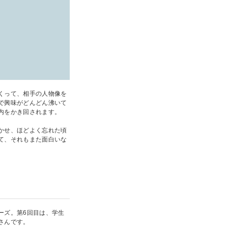
くって、相手の人物像を
で興味がどんどん沸いて
内をかき回されます。
かせ、ほどよく忘れた頃
て、それもまた面白いな
ーズ。第6回目は、学生
さんです。