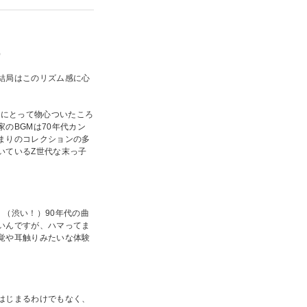
）
結局はこのリズム感に心
女にとって物心ついたころ
のBGMは70年代カン
まりのコレクションの多
いているZ世代な末っ子
（渋い！）90年代の曲
いんですが、ハマってま
覚や耳触りみたいな体験
はじまるわけでもなく、