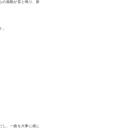
ちの振動が音と鳴り、新
？」
だし、一曲を大事に感じ