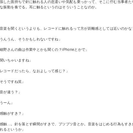
張した面持ちで針に触れる人の息遣いや気配も乗っかって、そこに佇む当事者た
な振動を奏でる。耳に触るというのはそういうことなのか。
音楽を聞くというよりも、レコードに触れるって方が距離感としては近いのかな
うんうん、そうかもしれないですね」
細野さんの曲は作業中とかも聞くの？iPhoneとかで」
聞いちゃいますね」
レコードだったら、なおよしって感じ？」
そうですね笑」
音が違う？」
うーん」
感触がすき？」
感触…。針を落とす瞬間がすきで、プツプツ音とか。音楽をはじめる行為もすき
れるというか」