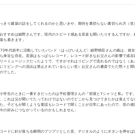
っきり建築の話をしてくれるのかと思いきや、期待を裏切らない裏切られ方（笑
おすすめは細野さんです。現代のスピード感ある音楽も聞いたりするんですが、
落ち着きます」
970年代前半に活動していたバンド〈はっぴいえんど〉細野晴臣さんの曲は、彼
ら身近な存在。音源はもっぱらレコード。レコード好きなお父さんの影響で成吉家
リーミュージックだったようで、ですがそれはリビングで流れるのではなく（あ
にリビングへの流出は禁止されているらしい笑）お父さんの書斎でただ黙々と聞
のでした。
小学生のときに一番すきだったのは平松愛理さんの『部屋とYシャツと私』です。
、これは父が聞いてたってわけではないのでどこから見つけてきたかは覚えてな
た。子どもが聞くような童謡もレコードで聞くことが日常にあったので、音の感
今の好みにつながっているのかもしれません」
コードに針が落ちる瞬間のプツプツとした音。デジタルのようにボタンを押せば