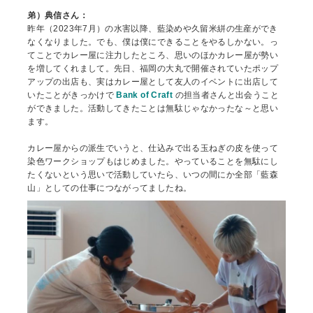
弟）典信さん：
昨年（2023年7月）の水害以降、藍染めや久留米絣の生産ができ
なくなりました。でも、僕は僕にできることをやるしかない。っ
てことでカレー屋に注力したところ、思いのほかカレー屋が勢い
を増してくれまして。先日、福岡の大丸で開催されていたポップ
アップの出店も、実はカレー屋として友人のイベントに出店して
いたことがきっかけで
Bank of Craft
の担当者さんと出会うこと
ができました。活動してきたことは無駄じゃなかったな～と思い
ます。
カレー屋からの派生でいうと、仕込みで出る玉ねぎの皮を使って
染色ワークショップもはじめました。やっていることを無駄にし
たくないという思いで活動していたら、いつの間にか全部「藍森
山」としての仕事につながってましたね。