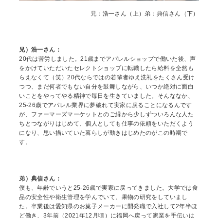
兄：浩一さん（上）弟：典信さん（下）
兄）浩一さん：
20代は苦労しました。21歳までアパレルショップで働いた後、声
をかけていただいたセレクトショップに転職したら給料を全然も
らえなくて（笑）20代ならではの若輩者ゆえ洗礼をたくさん受け
つつ、まだ何者でもない自分を鼓舞しながら、いつか絶対に面白
いことをやってやる精神で毎日を生きていました。そんななか、
25‐26歳でアパレル業界に夢破れて実家に戻ることになるんです
が、ファーマーズマーケットとのご縁から少しずついろんな人た
ちとつながりはじめて、個人としても仕事の依頼をいただくよう
になり、思い描いていた暮らしが動きはじめたのがこの時期で
す。
弟）典信さん：
僕も、年齢でいうと25‐26歳で実家に戻ってきました。大学では食
品の安全性や衛生管理を学んでいて、果物の研究をしていまし
た。卒業後は愛知県のお菓子メーカーに開発職で入社して2年半ほ
ど働き、3年前（2021年12月頃）に福岡へ戻って家業を手伝いは