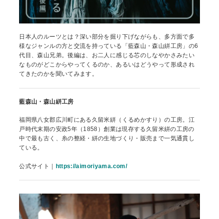
日本人のルーツとは？深い部分を掘り下げながらも、多方面で多
様なジャンルの方と交流を持っている「藍森山・森山絣工房」の6
代目、森山兄弟。後編は、お二人に感じる芯のしなやかさみたい
なものがどこからやってくるのか、あるいはどうやって形成され
てきたのかを聞いてみます。
藍森山・森山絣工房
福岡県八女郡広川町にある久留米絣（くるめかすり）の工房。江
戸時代末期の安政5年（1858）創業は現存する久留米絣の工房の
中で最も古く、糸の整経・絣の生地づくり・販売まで一気通貫し
ている。
公式サイト｜
https://aimoriyama.com/