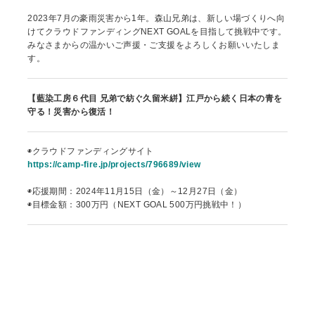
2023年7月の豪雨災害から1年。森山兄弟は、新しい場づくりへ向
けてクラウドファンディングNEXT GOALを目指して挑戦中です。
みなさまからの温かいご声援・ご支援をよろしくお願いいたしま
す。
【藍染工房６代目 兄弟で紡ぐ久留米絣】江戸から続く日本の青を
守る！災害から復活！
◉クラウドファンディングサイト
https://camp-fire.jp/projects/796689/view
◉応援期間：2024年11月15日（金）～12月27日（金）
◉目標金額：300万円（NEXT GOAL 500万円挑戦中！）