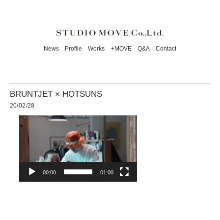
News
Profile
Works
+MOVE
Q&A
Contact
BRUNTJET × HOTSUNS
20/02/28
動
画
プ
レ
ー
ヤ
ー
00:00
01:00