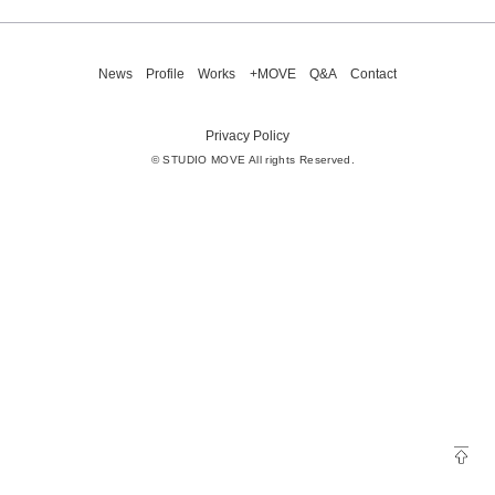
News
Profile
Works
+MOVE
Q&A
Contact
Privacy Policy
© STUDIO MOVE All rights Reserved.