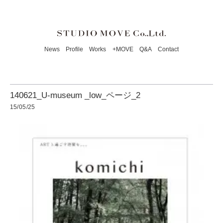
News
Profile
Works
+MOVE
Q&A
Contact
140621_U-museum _low_ページ_2
15/05/25