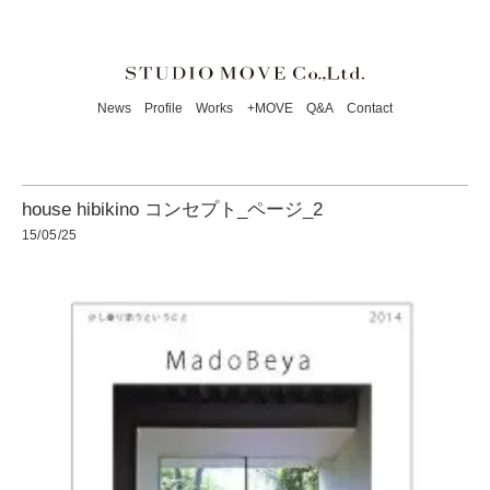
News
Profile
Works
+MOVE
Q&A
Contact
house hibikino コンセプト_ページ_2
15/05/25